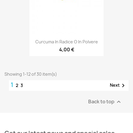
Curcuma In Radice O In Polvere
4,00 €
Showing 1-12 of 30 item(s)
1

Next
2
3
Back to top
