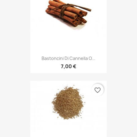
Bastoncini Di Cannella O...
7,00 €
favorite_border