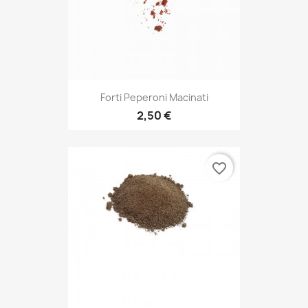
Forti Peperoni Macinati
2,50 €
favorite_border