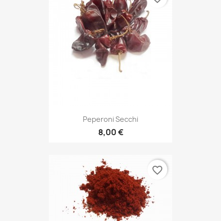
Peperoni Secchi
8,00 €
favorite_border