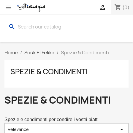
shopping_cart


(0)
search
Home
Souk El Fekka
Spezie & Condimenti
SPEZIE & CONDIMENTI
SPEZIE & CONDIMENTI
Spezie e condimenti per condire i vostri piatti

Relevance