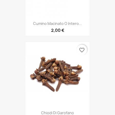
Cumino Macinato O Intero...
2,00 €
favorite_border
Chiodi Di Garofano