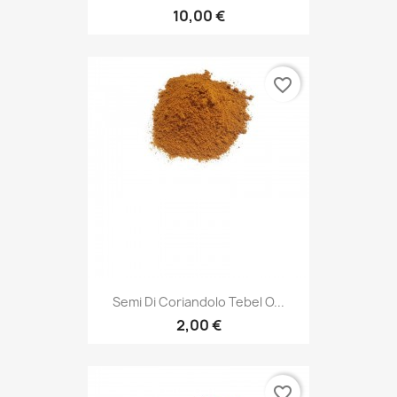
10,00 €
favorite_border
Semi Di Coriandolo Tebel O...
2,00 €
favorite_border