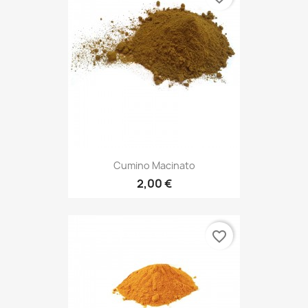
Cumino Macinato
2,00 €
favorite_border