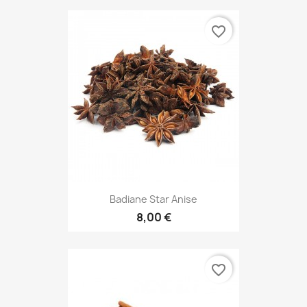
favorite_border
Badiane Star Anise
8,00 €
favorite_border