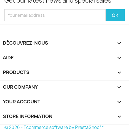
Get our latest news and special sales
DÉCOUVREZ-NOUS

AIDE

PRODUCTS

OUR COMPANY

YOUR ACCOUNT

STORE INFORMATION
keyboard_arrow_down
© 2026 - Ecommerce software by PrestaShop™