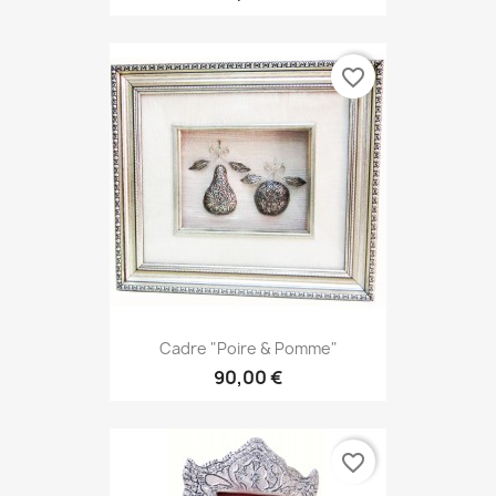
favorite_border
Cadre "Poire & Pomme"
90,00 €
favorite_border