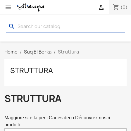
shopping_cart


(0)
search
Home
Suq El Berka
Struttura
STRUTTURA
STRUTTURA
Maggiore scelta per i Cades deco.Découvrez nostri 
prodotti.