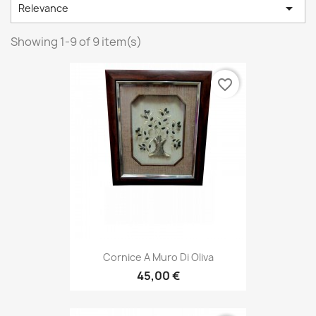

Relevance
Showing 1-9 of 9 item(s)
favorite_border
Cornice A Muro Di Oliva
45,00 €