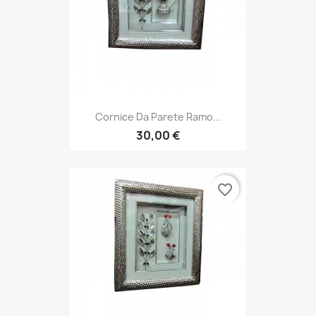
Cornice Da Parete Ramo...
30,00 €
favorite_border