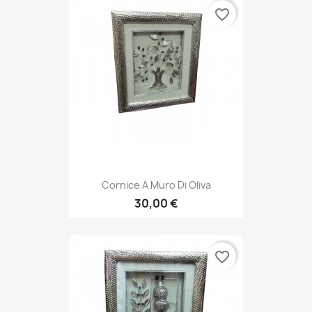
favorite_border
Cornice A Muro Di Oliva
30,00 €
favorite_border