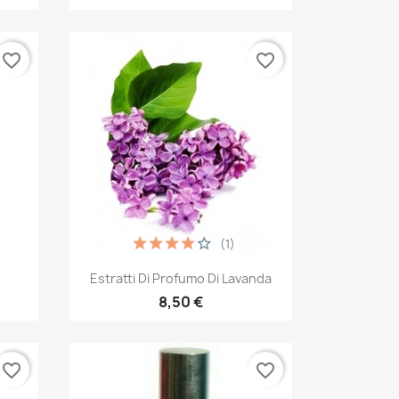
favorite_border
favorite_border
(1)
Quick view

Estratti Di Profumo Di Lavanda
8,50 €
favorite_border
favorite_border