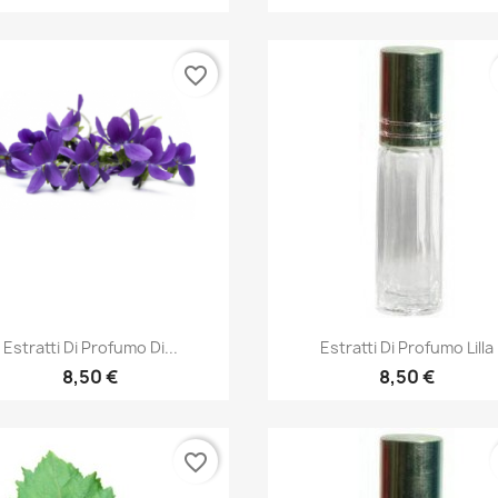
favorite_border
Quick view
Quick view


Estratti Di Profumo Di...
Estratti Di Profumo Lilla
8,50 €
8,50 €
favorite_border