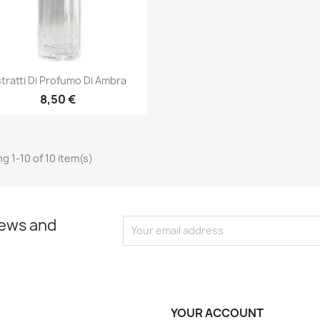
Quick view

tratti Di Profumo Di Ambra
8,50 €
g 1-10 of 10 item(s)
news and
YOUR ACCOUNT