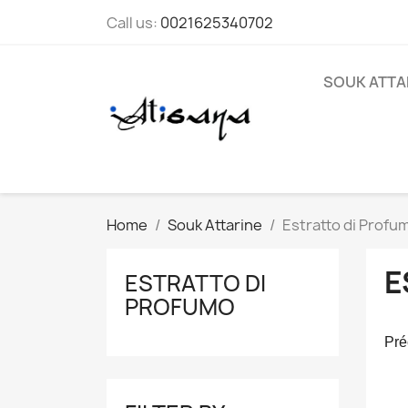
Call us:
0021625340702
SOUK ATTA
Home
Souk Attarine
Estratto di Profu
E
ESTRATTO DI
PROFUMO
Pré