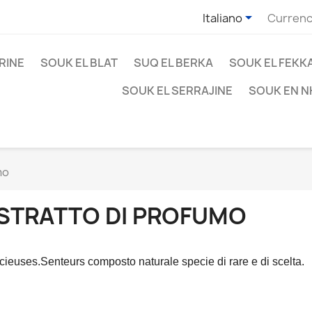

Italiano
Currenc
RINE
SOUK EL BLAT
SUQ EL BERKA
SOUK EL FEKK
SOUK EL SERRAJINE
SOUK EN N
mo
STRATTO DI PROFUMO
cieuses.Senteurs composto naturale specie di rare e di scelta.