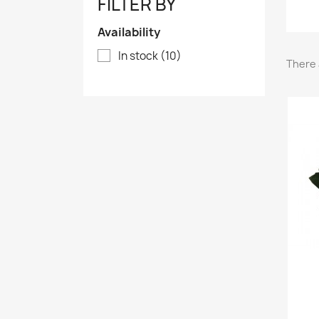
FILTER BY
Availability
In stock
(10)
There 