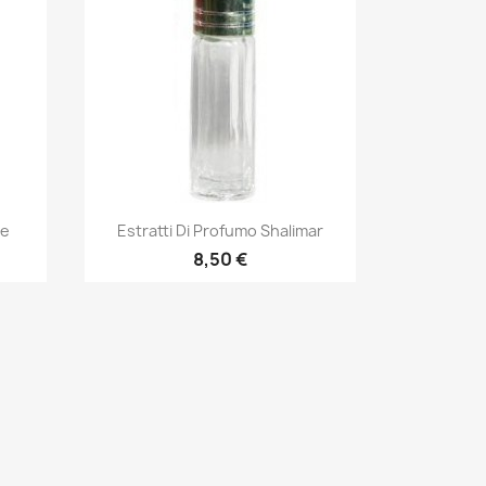
Quick view

de
Estratti Di Profumo Shalimar
8,50 €