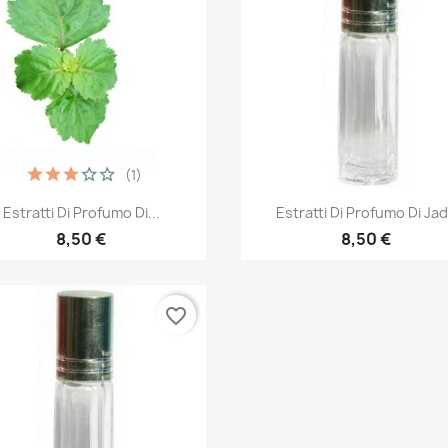
(1)
Quick view
Quick view


Estratti Di Profumo Di...
Estratti Di Profumo Di Ja
8,50 €
8,50 €
favorite_border