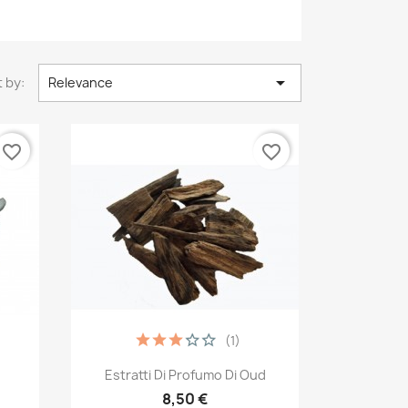

 by:
Relevance
favorite_border
favorite_border
(1)
Quick view

Estratti Di Profumo Di Oud
8,50 €