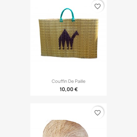
favorite_border
Couffin De Paille
10,00 €
favorite_border