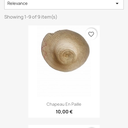

Relevance
Showing 1-9 of 9 item(s)
favorite_border
Chapeau En Paille
10,00 €