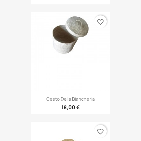
favorite_border
Cesto Della Biancheria
18,00 €
favorite_border