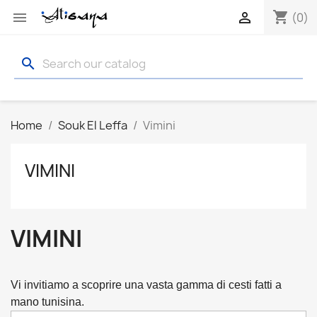
shopping_cart


(0)
search
Home
Souk El Leffa
Vimini
VIMINI
VIMINI
Vi invitiamo a scoprire una vasta gamma di cesti fatti a 
mano tunisina.