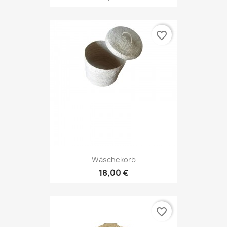
favorite_border
Wäschekorb
18,00 €
favorite_border