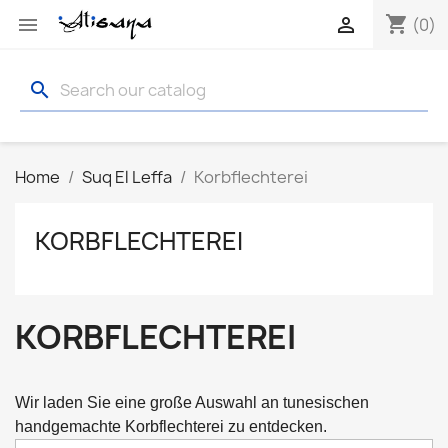
shopping_cart


(0)
search
Home
Suq El Leffa
Korbflechterei
KORBFLECHTEREI
KORBFLECHTEREI
Wir laden Sie eine große Auswahl an tunesischen 
handgemachte Korbflechterei zu entdecken.