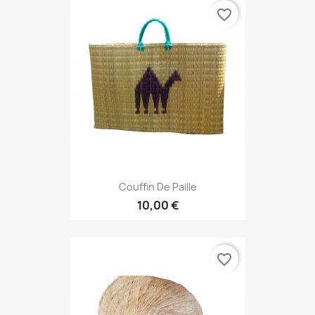
favorite_border
Couffin De Paille
10,00 €
favorite_border