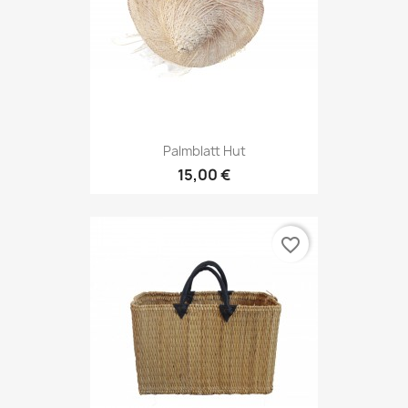
Palmblatt Hut
15,00 €
favorite_border