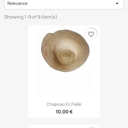

Relevance
Showing 1-9 of 9 item(s)
favorite_border
Chapeau En Paille
10,00 €