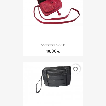
Sacoche Aladin
18,00 €
favorite_border