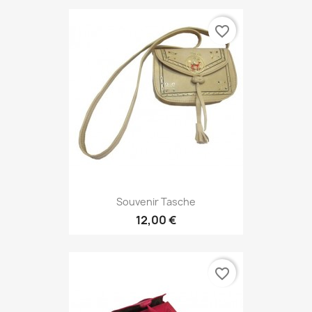
favorite_border
Souvenir Tasche
12,00 €
favorite_border