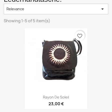

Relevance
Showing 1-5 of 5 item(s)
favorite_border
Rayon De Soleil
23,00 €