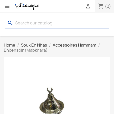
shopping_cart


(0)
search
Home
Souk En Nhas
Accessoires Hammam
Encensoir (Mabkhara)