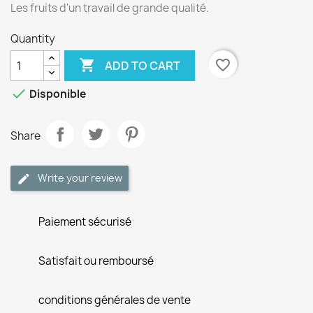
Les fruits d'un travail de grande qualité.
Quantity

favorite_border
ADD TO CART

Disponible
Share
Write your review
Paiement sécurisé
Satisfait ou remboursé
conditions générales de vente