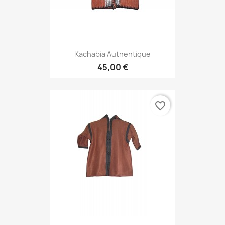
Kachabia Authentique
45,00 €
favorite_border