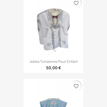
favorite_border
Jebba Tunsienne Pour Enfant
50,00 €
favorite_border