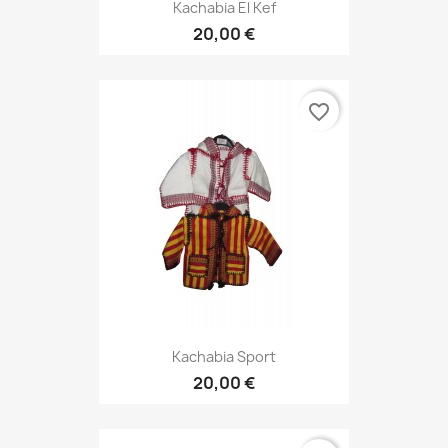
Kachabia El Kef
20,00 €
favorite_border
Kachabia Sport
20,00 €