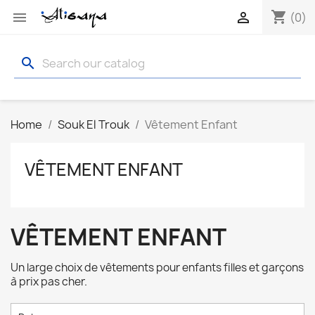
shopping_cart


(0)
search
Home
Souk El Trouk
Vêtement Enfant
VÊTEMENT ENFANT
VÊTEMENT ENFANT
Un large choix de vêtements pour enfants filles et garçons
à prix pas cher.