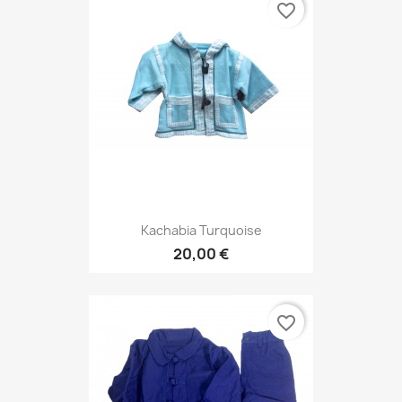
favorite_border
Kachabia Turquoise
20,00 €
favorite_border