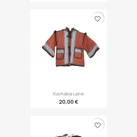
favorite_border
Kachabia Laine
20,00 €
favorite_border