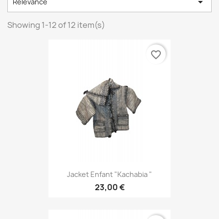

Relevance
Showing 1-12 of 12 item(s)
favorite_border
Jacket Enfant "Kachabia "
23,00 €